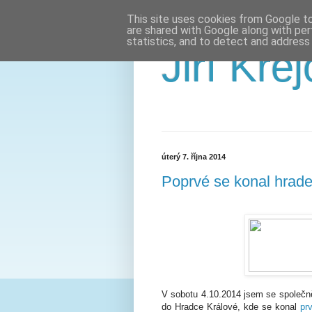
This site uses cookies from Google to 
are shared with Google along with per
statistics, and to detect and address
Jiří Krej
úterý 7. října 2014
Poprvé se konal hrad
V sobotu 4.10.2014 jsem se společn
do Hradce Králové, kde se konal
pr