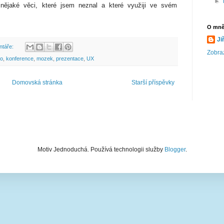
►
ějaké věci, které jsem neznal a které využiji ve svém
O mn
Ji
ntáře:
Zobraz
o
,
konference
,
mozek
,
prezentace
,
UX
Domovská stránka
Starší příspěvky
Motiv Jednoduchá. Používá technologii služby
Blogger
.