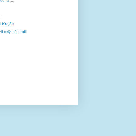
ledna
(1)
ě
ří Krejčík
it celý můj profil