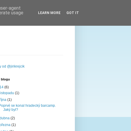
 user-agent
nerate usage
LEARN MORE
GOT IT
 od @jirikrejcik
 blogu
14
(6)
listopadu
(1)
října
(1)
Poprvé se konal hradecký barcamp.
Jaký byl?
dubna
(2)
března
(1)