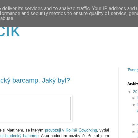
deliver its services and to analyze traffic. Your IP address and
formance and security metrics to ensure quality of service, ge
 abuse.
čík
Tweety
ecký barcamp. Jaký byl?
Archiv
▼
20
►
▼
►
ě s Martinem, se kterým
provozuji v Kolíně Coworking
, vydal
►
vní hradecký barcamp
. Akci hodnotím pozitivně. Potkal jsem