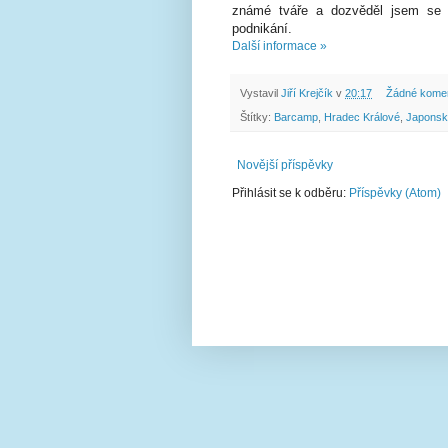
známé tváře a dozvěděl jsem se n
podnikání.
Další informace »
Vystavil
Jiří Krejčík
v
20:17
Žádné kome
Štítky:
Barcamp
,
Hradec Králové
,
Japonsk
Novější příspěvky
Přihlásit se k odběru:
Příspěvky (Atom)